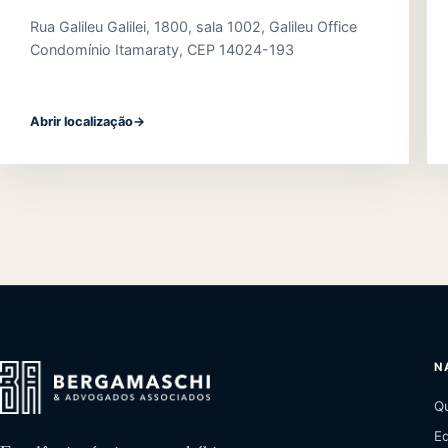
Rua Galileu Galilei, 1800, sala 1002, Galileu Office
Condomínio Itamaraty, CEP 14024-193
Abrir localização
→
N
Q
E