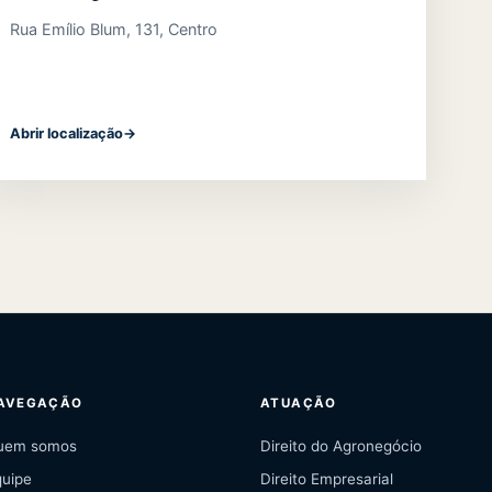
Rua Emílio Blum, 131, Centro
Abrir localização
→
AVEGAÇÃO
ATUAÇÃO
uem somos
Direito do Agronegócio
quipe
Direito Empresarial