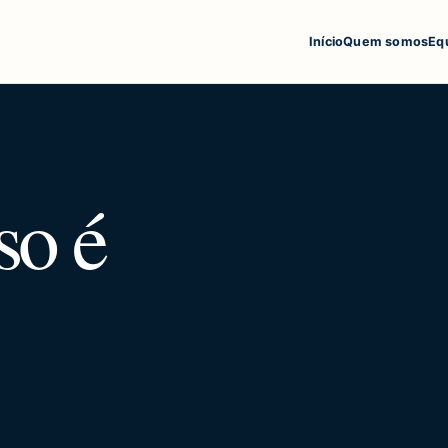
Início
Quem somos
Eq
so é