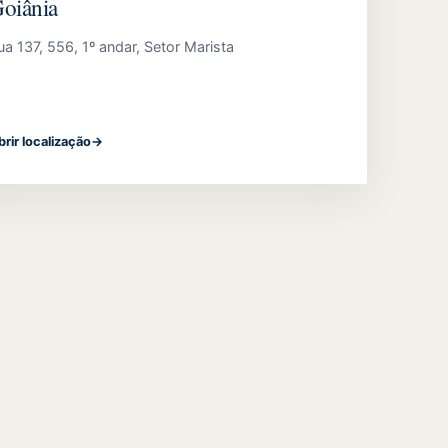
oiânia
ua 137, 556, 1º andar, Setor Marista
brir localização
→